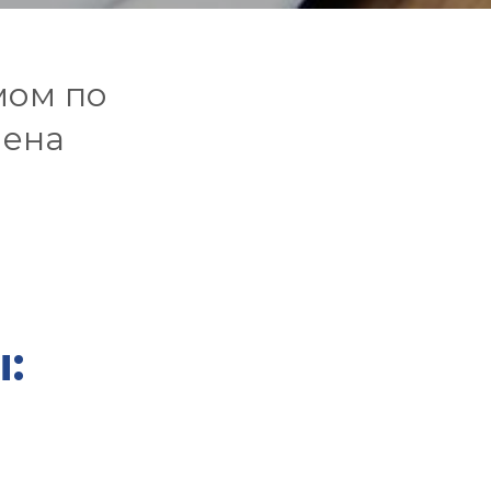
мом по
мена
: