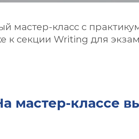
ый мастер-класс с практику
е к секции Writing для экза
На мастер-классе вы