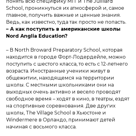
понять всю специфику MIT и The Juilliard
School, проникнуться их атмосферой и, самое
главное, получить важные и ценные знания.
Ведь, как известно, туда так просто не попасть.
– А как поступить в американские школы
Nord Anglia Education?
– В North Broward Preparatory School, которая
находится в городе Форт-Лодердейле, можно
поступить с шестого класса, то есть с 12-летнего
возраста. Иностранные ученики живут в
общежитии, находящемся на территории
школы. С местными школьниками они на
выходных очень активно и весело проводят
свободное время – ходят в кино, в театры, ездят
на спортивные соревнования. Две других
школы, The Village School в Хьюстоне и
Windermere в Орландо, принимают детей
начиная с восьмого класса.